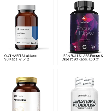
GUTHABITS
Laktase
LEAN BULLS LABS
Focus &
90 Kaps.
€15,12
Digest 90 Kaps.
€30,01