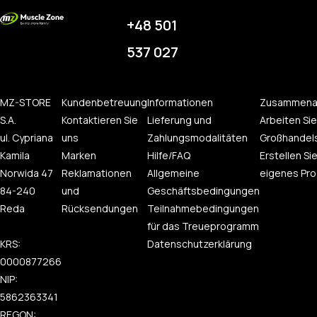
+48 501
537 027
MZ-STORE
Kundenbetreuung
Informationen
Zusammena
S.A.
Kontaktieren Sie
Lieferung und
Arbeiten Sie
ul. Cypriana
uns
Zahlungsmodalitäten
Großhandel
Kamila
Marken
Hilfe/FAQ
Erstellen Sie
Norwida 47
Reklamationen
Allgemeine
eigenes Pro
84-240
und
Geschäftsbedingungen
Reda
Rücksendungen
Teilnahmebedingungen
für das Treueprogramm
KRS:
Datenschutzerklärung
0000877266
NIP:
5862363341
REGON: