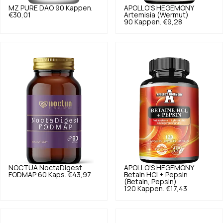
MZ PURE
DAO 90 Kappen.
APOLLO'S HEGEMONY
€30,01
Artemisia (Wermut)
90 Kappen.
€9,28
NOCTUA
NoctaDigest
APOLLO'S HEGEMONY
FODMAP 60 Kaps.
€43,97
Betain HCl + Pepsin
(Betain, Pepsin)
120 Kappen.
€17,43