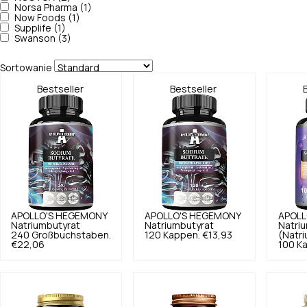
Norsa Pharma (1)
Now Foods (1)
Supplife (1)
Swanson (3)
Sortowanie
Bestseller
Bestseller
APOLLO'S HEGEMONY
APOLLO'S HEGEMONY
APOLL
Natriumbutyrat
Natriumbutyrat
Natriu
240 Großbuchstaben.
120 Kappen.
€13,93
(Natri
€22,06
100 K