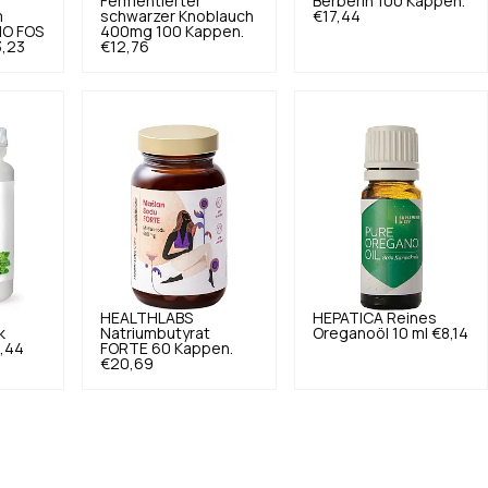
Fermentierter
Berberin 100 Kappen.
m
schwarzer Knoblauch
€17,44
NO FOS
400mg 100 Kappen.
,23
€12,76
HEALTHLABS
HEPATICA
Reines
k
Natriumbutyrat
Oreganoöl 10 ml
€8,14
,44
FORTE 60 Kappen.
€20,69