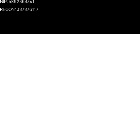
NIP: 5862363341
REGON: 387876117