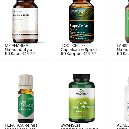
MZ PHARMA
DOCTOR LIFE
LABS2
Natriumbutyrat
Caprylsäure Spezial
Natri
60 Kaps.
€13,72
60 Kappen.
€13,72
60 Ka
HEPATICA
Reines
SWANSON
ALINE