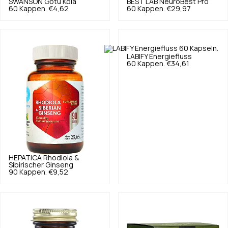
SWANSON
Gotu Kola
BEST LAB
NeuroBest Pro
60 Kappen.
€4,62
60 Kappen.
€29,97
LABIFY
Energiefluss
60 Kappen.
€34,61
HEPATICA
Rhodiola &
Sibirischer Ginseng
90 Kappen.
€9,52