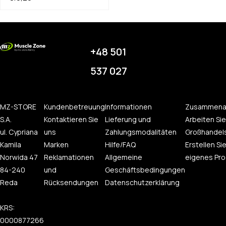
+48 501
537 027
MZ-STORE
Kundenbetreuung
Informationen
Zusammena
S.A.
Kontaktieren Sie
Lieferung und
Arbeiten Sie
ul. Cypriana
uns
Zahlungsmodalitäten
Großhandel
Kamila
Marken
Hilfe/FAQ
Erstellen Sie
Norwida 47
Reklamationen
Allgemeine
eigenes Pro
84-240
und
Geschäftsbedingungen
Reda
Rücksendungen
Datenschutzerklärung
KRS:
0000877266