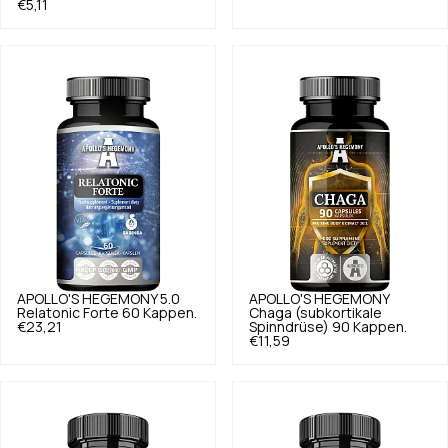
€5,11
APOLLO'S HEGEMONY
5.0
APOLLO'S HEGEMONY
Relatonic Forte 60 Kappen.
Chaga (subkortikale
€23,21
Spinndrüse) 90 Kappen.
€11,59