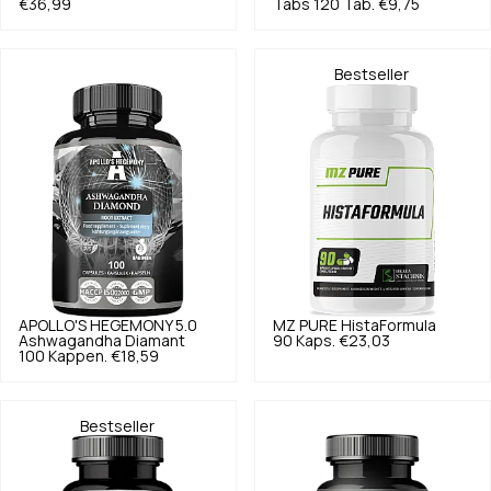
€36,99
Tabs 120 Tab.
€9,75
Bestseller
APOLLO'S HEGEMONY
5.0
MZ PURE
HistaFormula
Ashwagandha Diamant
90 Kaps.
€23,03
100 Kappen.
€18,59
Bestseller