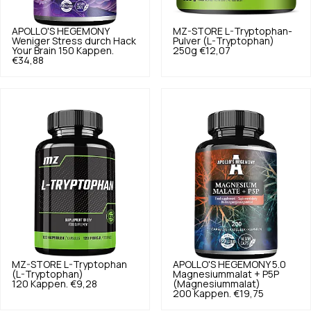
APOLLO'S HEGEMONY
MZ-STORE
L-Tryptophan-
Weniger Stress durch Hack
Pulver (L-Tryptophan)
Your Brain 150 Kappen.
250g
€12,07
€34,88
MZ-STORE
L-Tryptophan
APOLLO'S HEGEMONY
5.0
(L-Tryptophan)
Magnesiummalat + P5P
120 Kappen.
€9,28
(Magnesiummalat)
200 Kappen.
€19,75