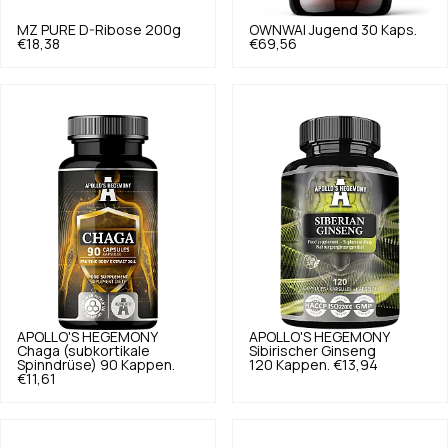
MZ PURE
D-Ribose 200g
OWNWAI
Jugend 30 Kaps.
€18,38
€69,56
APOLLO'S HEGEMONY
APOLLO'S HEGEMONY
Chaga (subkortikale
Sibirischer Ginseng
Spinndrüse) 90 Kappen.
120 Kappen.
€13,94
€11,61