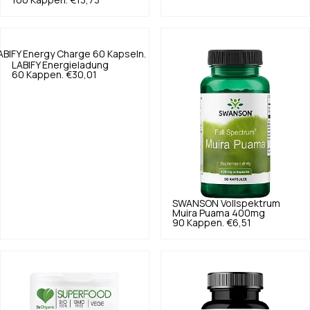
100 Kappen.
€13,73
LABIFY
Energieladung
60 Kappen.
€30,01
SWANSON
Vollspektrum
Muira Puama 400mg
90 Kappen.
€6,51