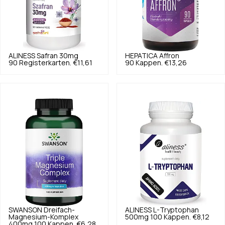
ALINESS
Safran 30mg
HEPATICA
Affron
90 Registerkarten.
€11,61
90 Kappen.
€13,26
SWANSON
Dreifach-
ALINESS
L-Tryptophan
Magnesium-Komplex
500mg 100 Kappen.
€8,12
400mg 100 Kappen.
€6,28