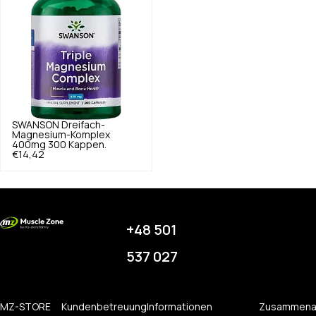
SWANSON
Dreifach-
Magnesium-Komplex
400mg 300 Kappen.
€14,42
+48 501
537 027
MZ-STORE
Kundenbetreuung
Informationen
Zusammena