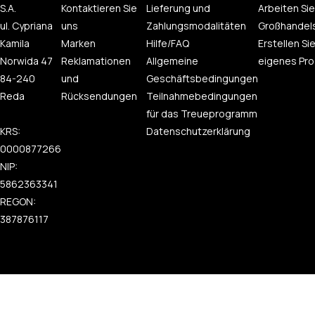
S.A.
Kontaktieren Sie
Lieferung und
Arbeiten Sie
ul. Cypriana
uns
Zahlungsmodalitäten
Großhandel
Kamila
Marken
Hilfe/FAQ
Erstellen Sie
Norwida 47
Reklamationen
Allgemeine
eigenes Pro
84-240
und
Geschäftsbedingungen
Reda
Rücksendungen
Teilnahmebedingungen
für das Treueprogramm
KRS:
Datenschutzerklärung
0000877266
NIP:
5862363341
REGON:
387876117