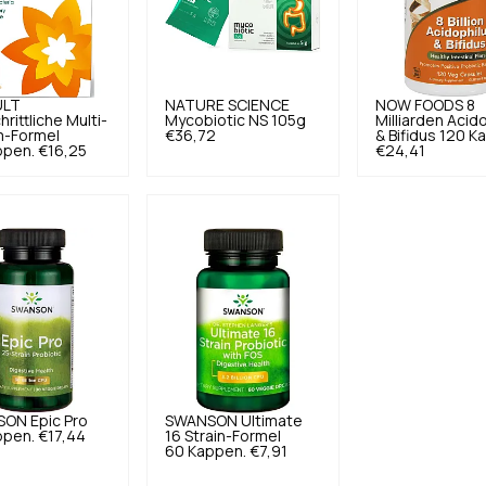
ULT
NATURE SCIENCE
NOW FOODS
8
hrittliche Multi-
Mycobiotic NS 105g
Milliarden Acid
-Formel
€36,72
& Bifidus 120 K
ppen.
€16,25
€24,41
SON
Epic Pro
SWANSON
Ultimate
ppen.
€17,44
16 Strain-Formel
60 Kappen.
€7,91