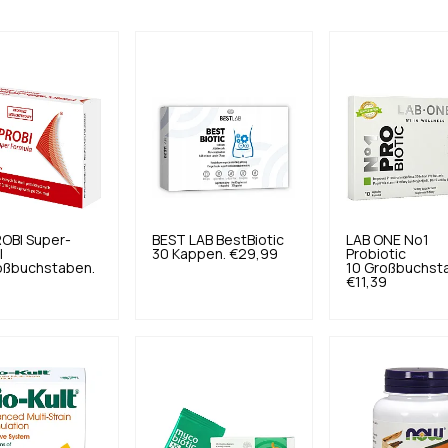
OBI
Super-
BEST LAB
BestBiotic
LAB ONE
No1
l
30 Kappen.
€29,99
Probiotic
oßbuchstaben.
10 Großbuchst
€11,39