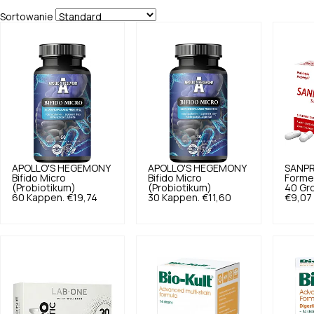
Sortowanie
APOLLO'S HEGEMONY
APOLLO'S HEGEMONY
SANPR
Bifido Micro
Bifido Micro
Forme
(Probiotikum)
(Probiotikum)
40 Gr
60 Kappen.
€19,74
30 Kappen.
€11,60
€9,07