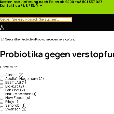
Kostenlose Lieferung nach Polen ab £200
+48 501 537 027
Kontakt
de / US / EUR
Kategorien
Hersteller
Nachrichten
Werbeaktionen
Gesundheit
Probiotika
Probiotika gegen verstopfung
Probiotika gegen verstopf
Hersteller
Aliness (2)
Apollo's Hegemony (2)
BEST LAB (1)
Bio-kult (2)
Lab One (2)
Nature Science (1)
Now Foods (4)
Pileje (1)
Sanprobi (1)
Swanson (2)