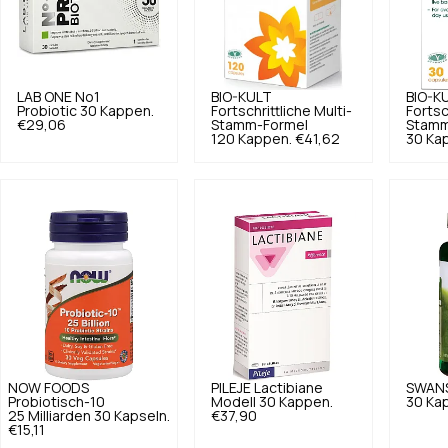
LAB ONE
No1
BIO-KULT
BIO-K
Probiotic 30 Kappen.
Fortschrittliche Multi-
Fortsc
€29,06
Stamm-Formel
Stamm
120 Kappen.
€41,62
30 Ka
NOW FOODS
PILEJE
Lactibiane
SWAN
Probiotisch-10
Modell 30 Kappen.
30 Ka
25 Milliarden 30 Kapseln.
€37,90
€15,11