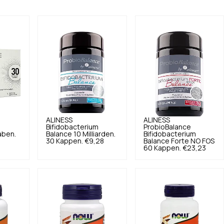
ALINESS
ALINESS
Bifidobacterium
ProbioBalance
aben.
Balance 10 Milliarden.
Bifidobacterium
30 Kappen.
€9,28
Balance Forte NO FOS
60 Kappen.
€23,23