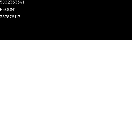
5862363341
REGON:
387876117