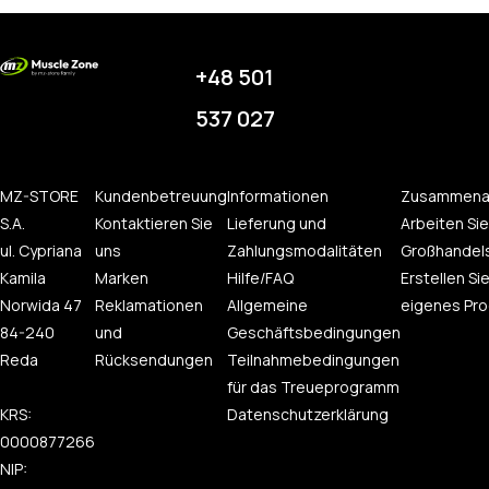
+48 501
537 027
MZ-STORE
Kundenbetreuung
Informationen
Zusammena
S.A.
Kontaktieren Sie
Lieferung und
Arbeiten Sie
ul. Cypriana
uns
Zahlungsmodalitäten
Großhandel
Kamila
Marken
Hilfe/FAQ
Erstellen Sie
Norwida 47
Reklamationen
Allgemeine
eigenes Pro
84-240
und
Geschäftsbedingungen
Reda
Rücksendungen
Teilnahmebedingungen
für das Treueprogramm
KRS:
Datenschutzerklärung
0000877266
NIP: