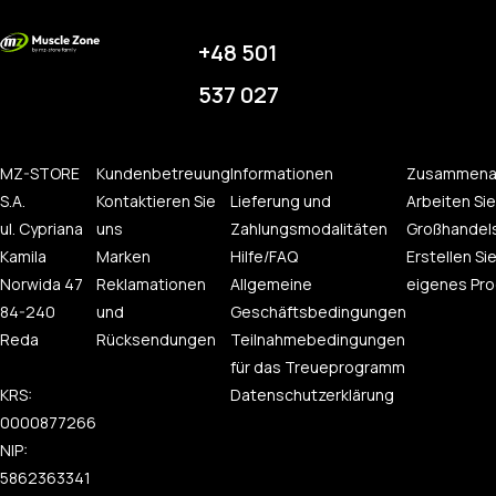
+48 501
537 027
MZ-STORE
Kundenbetreuung
Informationen
Zusammena
S.A.
Kontaktieren Sie
Lieferung und
Arbeiten Sie
ul. Cypriana
uns
Zahlungsmodalitäten
Großhandel
Kamila
Marken
Hilfe/FAQ
Erstellen Sie
Norwida 47
Reklamationen
Allgemeine
eigenes Pro
84-240
und
Geschäftsbedingungen
Reda
Rücksendungen
Teilnahmebedingungen
für das Treueprogramm
KRS:
Datenschutzerklärung
0000877266
NIP:
5862363341