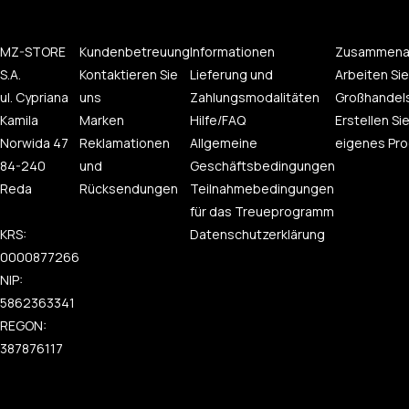
MZ-STORE
Kundenbetreuung
Informationen
Zusammena
S.A.
Kontaktieren Sie
Lieferung und
Arbeiten Sie
ul. Cypriana
uns
Zahlungsmodalitäten
Großhandel
Kamila
Marken
Hilfe/FAQ
Erstellen Sie
Norwida 47
Reklamationen
Allgemeine
eigenes Pro
84-240
und
Geschäftsbedingungen
Reda
Rücksendungen
Teilnahmebedingungen
für das Treueprogramm
KRS:
Datenschutzerklärung
0000877266
NIP:
5862363341
REGON:
387876117