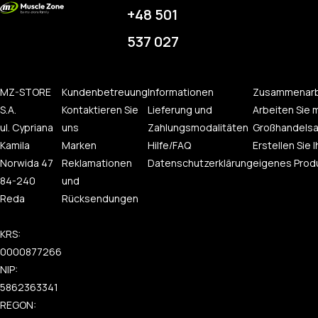
+48 501
537 027
MZ-STORE
Kundenbetreuung
Informationen
Zusammenarb
S.A.
Kontaktieren Sie
Lieferung und
Arbeiten Sie m
ul. Cypriana
uns
Zahlungsmodalitäten
Großhandelsa
Kamila
Marken
Hilfe/FAQ
Erstellen Sie I
Norwida 47
Reklamationen
Datenschutzerklärung
eigenes Prod
84-240
und
Reda
Rücksendungen
KRS:
0000877266
NIP:
5862363341
REGON: