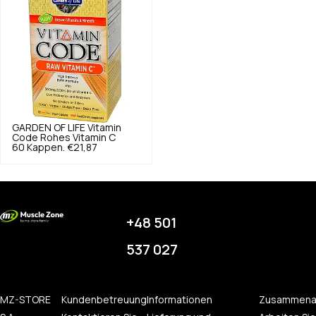
GARDEN OF LIFE
Vitamin
Code Rohes Vitamin C
60 Kappen.
€21,87
+48 501
537 027
MZ-STORE
Kundenbetreuung
Informationen
Zusammena