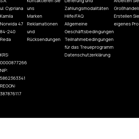
S.A.
Kontaktieren Sie
Lieferung und
Arbeiten Sie
ul. Cypriana
uns
Zahlungsmodalitäten
Großhandel
Kamila
Marken
Hilfe/FAQ
Erstellen Sie
Norwida 47
Reklamationen
Allgemeine
eigenes Pro
84-240
und
Geschäftsbedingungen
Reda
Rücksendungen
Teilnahmebedingungen
für das Treueprogramm
KRS:
Datenschutzerklärung
0000877266
NIP:
5862363341
REGON:
387876117