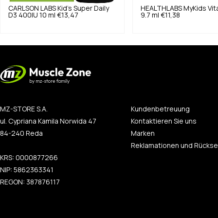
CARLSON LABS
Kid's Super Daily
HEALTHLABS
MyKids Vit
D3 400IU 10 ml
€13,47
9.7 ml
€11,38
MZ-STORE S.A.
Kundenbetreuung
ul. Cypriana Kamila Norwida 47
Kontaktieren Sie uns
84-240 Reda
Marken
Reklamationen und Rücks
KRS: 0000877266
NIP: 5862363341
REGON: 387876117