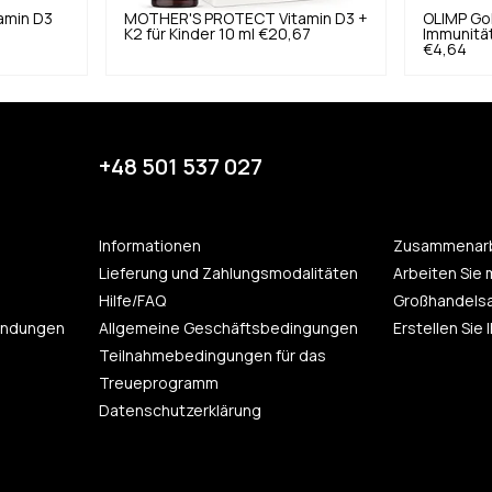
amin D3
MOTHER'S PROTECT
Vitamin D3 +
OLIMP
Go
K2 für Kinder 10 ml
€20,67
Immunität
€4,64
+48 501 537 027
Informationen
Zusammenarb
Lieferung und Zahlungsmodalitäten
Arbeiten Sie 
Hilfe/FAQ
Großhandels
endungen
Allgemeine Geschäftsbedingungen
Erstellen Sie
Teilnahmebedingungen für das
Treueprogramm
Datenschutzerklärung