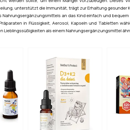
cht werden sollte, um einem Mangel vorzubeugen. Dieses Vit
teilung, unterstützt die Immunität, trägt zur Erhaltung gesunder
des Nahrungsergänzungsmittels an das Kind einfach und bequem 
äparaten in Flüssigkeit, Aerosol, Kapseln und Tabletten wähl
ihren Lieblingssüßigkeiten als einem Nahrungsergänzungsmittel ähn