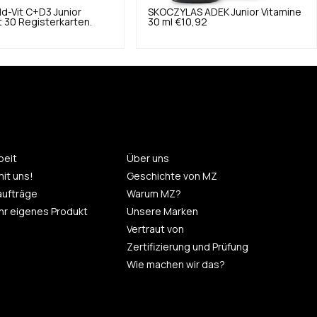
ld-Vit C+D3 Junior
SKOCZYLAS
ADEK Junior Vitamine
 30 Registerkarten.
30 ml
€10,92
eit
Über uns
mit uns!
Geschichte von MZ
aufträge
Warum MZ?
 Ihr eigenes Produkt
Unsere Marken
Vertraut von
Zertifizierung und Prüfung
Wie machen wir das?