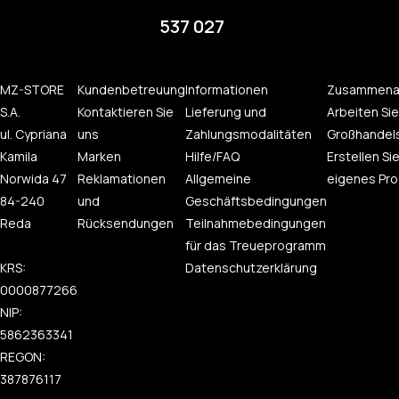
537 027
MZ-STORE
Kundenbetreuung
Informationen
Zusammena
S.A.
Kontaktieren Sie
Lieferung und
Arbeiten Sie
ul. Cypriana
uns
Zahlungsmodalitäten
Großhandel
Kamila
Marken
Hilfe/FAQ
Erstellen Sie
Norwida 47
Reklamationen
Allgemeine
eigenes Pro
84-240
und
Geschäftsbedingungen
Reda
Rücksendungen
Teilnahmebedingungen
für das Treueprogramm
KRS:
Datenschutzerklärung
0000877266
NIP:
5862363341
REGON:
387876117