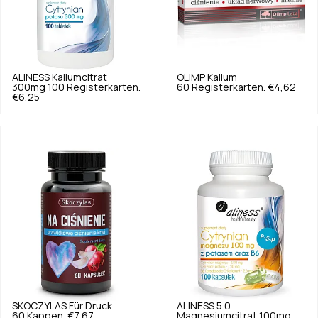
ALINESS
Kaliumcitrat
OLIMP
Kalium
300mg 100 Registerkarten.
60 Registerkarten.
€4,62
€6,25
SKOCZYLAS
Für Druck
ALINESS
5.0
60 Kappen.
€7,67
Magnesiumcitrat 100mg