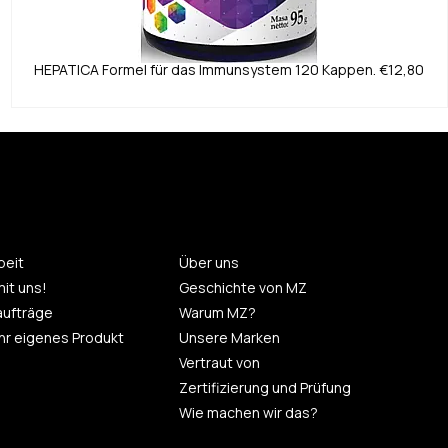
HEPATICA
Formel für das Immunsystem 120 Kappen.
€12,80
eit
Über uns
mit uns!
Geschichte von MZ
aufträge
Warum MZ?
 Ihr eigenes Produkt
Unsere Marken
Vertraut von
Zertifizierung und Prüfung
Wie machen wir das?