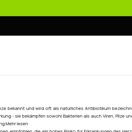
anze bekannt und wird oft als natürliches Antibiotikum bezeic
rkung - sie bekämpfen sowohl Bakterien als auch Viren, Pilze und
ng.
Mehr lesen
onen empfohlen, die ein hohes Risiko für Erkrankungen des Her