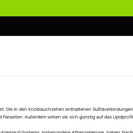
hnet. Die in den Knoblauchzehen enthaltenen Sulfidverbindungen
 Parasiten. Außerdem wirken sie sich günstig auf das Lipidprofil
z-Kreislauf-Systems, insbesondere Atherosklerose, haben. Nach