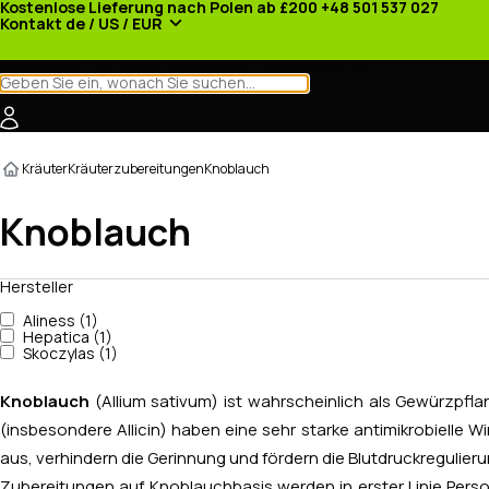
Kostenlose Lieferung nach Polen ab £200
+48 501 537 027
Kontakt
de / US / EUR
Kategorien
Hersteller
Nachrichten
Werbeaktionen
Kräuter
Kräuterzubereitungen
Knoblauch
Knoblauch
Hersteller
Aliness (1)
Hepatica (1)
Skoczylas (1)
Knoblauch
(Allium sativum) ist wahrscheinlich als Gewürzpfl
(insbesondere Allicin) haben eine sehr starke antimikrobielle Wi
aus, verhindern die Gerinnung und fördern die Blutdruckregulieru
Zubereitungen auf Knoblauchbasis werden in erster Linie Pers