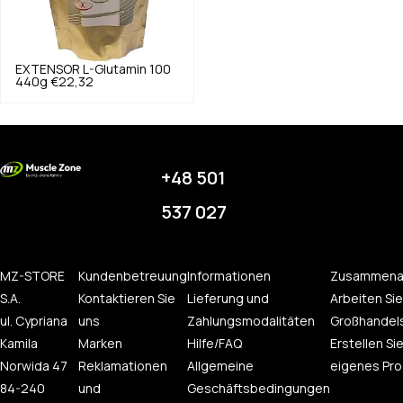
EXTENSOR
L-Glutamin 100
440g
€22,32
+48 501
537 027
MZ-STORE
Kundenbetreuung
Informationen
Zusammena
S.A.
Kontaktieren Sie
Lieferung und
Arbeiten Sie
ul. Cypriana
uns
Zahlungsmodalitäten
Großhandel
Kamila
Marken
Hilfe/FAQ
Erstellen Sie
Norwida 47
Reklamationen
Allgemeine
eigenes Pro
84-240
und
Geschäftsbedingungen