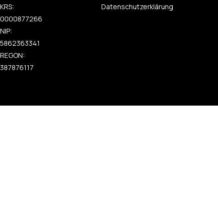
KRS:
Datenschutzerklärung
0000877266
NIP:
5862363341
REGON:
387876117