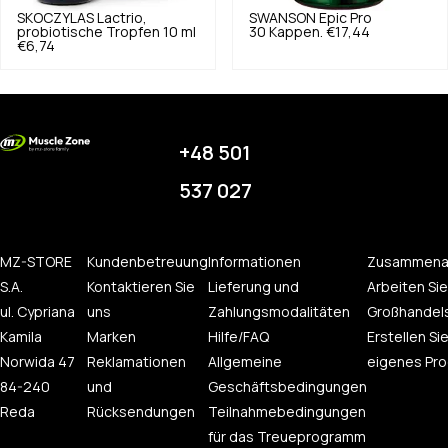
SKOCZYLAS
Lactrio,
SWANSON
Epic Pro
probiotische Tropfen 10 ml
30 Kappen.
€17,44
€6,74
+48 501
537 027
MZ-STORE
Kundenbetreuung
Informationen
Zusammena
S.A.
Kontaktieren Sie
Lieferung und
Arbeiten Sie
ul. Cypriana
uns
Zahlungsmodalitäten
Großhandel
Kamila
Marken
Hilfe/FAQ
Erstellen Sie
Norwida 47
Reklamationen
Allgemeine
eigenes Pro
84-240
und
Geschäftsbedingungen
Reda
Rücksendungen
Teilnahmebedingungen
für das Treueprogramm