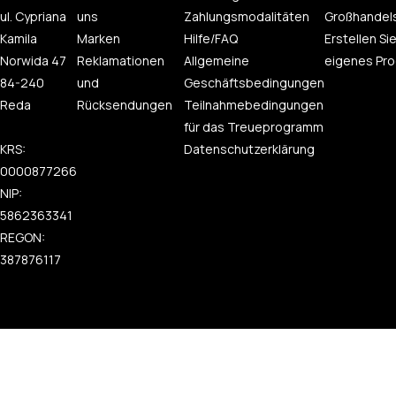
ul. Cypriana
uns
Zahlungsmodalitäten
Großhandel
Kamila
Marken
Hilfe/FAQ
Erstellen Sie
Norwida 47
Reklamationen
Allgemeine
eigenes Pro
84-240
und
Geschäftsbedingungen
Reda
Rücksendungen
Teilnahmebedingungen
für das Treueprogramm
KRS:
Datenschutzerklärung
0000877266
NIP:
5862363341
REGON:
387876117