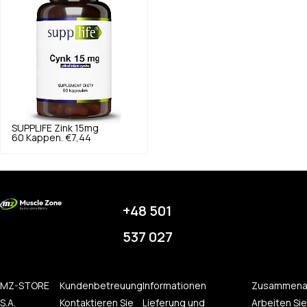
SUPPLIFE
Zink 15mg
60 Kappen.
€7,44
+48 501
537 027
MZ-STORE
Kundenbetreuung
Informationen
Zusammena
S.A.
Kontaktieren Sie
Lieferung und
Arbeiten Sie