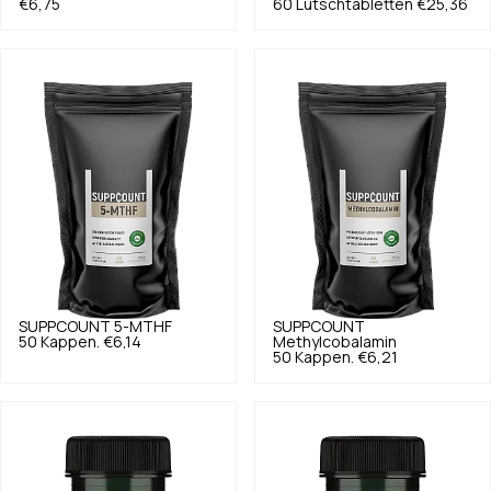
€6,75
60 Lutschtabletten
€25,36
SUPPCOUNT
5-MTHF
SUPPCOUNT
50 Kappen.
€6,14
Methylcobalamin
50 Kappen.
€6,21