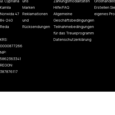
ul. Cypriana
uns
Zahlungsmodalitäten
Großhandel
Kamila
Marken
Hilfe/FAQ
Erstellen Sie
Norwida 47
Reklamationen
Allgemeine
eigenes Pro
84-240
und
Geschäftsbedingungen
Reda
Rücksendungen
Teilnahmebedingungen
für das Treueprogramm
KRS:
Datenschutzerklärung
0000877266
NIP:
5862363341
REGON:
387876117