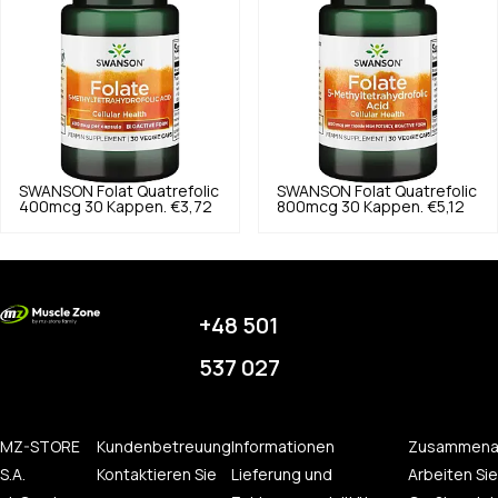
SWANSON
Folat Quatrefolic
SWANSON
Folat Quatrefolic
400mcg 30 Kappen.
€3,72
800mcg 30 Kappen.
€5,12
+48 501
537 027
MZ-STORE
Kundenbetreuung
Informationen
Zusammena
S.A.
Kontaktieren Sie
Lieferung und
Arbeiten Sie