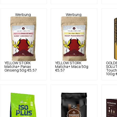
Werbung
Werbung
YELLOW STORK
YELLOW STORK
GOLD
Matcha+ Panax
Matcha+ Maca 50g
SOLUT
Ginseng 50g
€5,57
€5,57
Touch 
100g