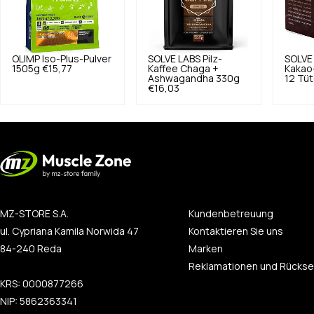
OLIMP
Iso-Plus-Pulver
SOLVE LABS
Pilz-
SOLVE
1505g
€15,77
Kaffee Chaga +
Kakao-
Ashwagandha 330g
12 Tü
€16,03
MZ-STORE S.A.
Kundenbetreuung
ul. Cypriana Kamila Norwida 47
Kontaktieren Sie uns
84-240 Reda
Marken
Reklamationen und Rücks
KRS: 0000877266
NIP: 5862363341