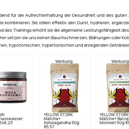
dend für die Aufrechterhaltung der Gesundheit und des guten 
te kombinieren. Sie stillen effektiv den Durst, hydrieren, ergän
 des Trainings erhöht sie die allgemeine Leistungsfähigkeit des
daher setzen sie uns keinen Bauchschmerzen, Blähungen oder Koli
schen, hypotonischen, hypertonischen und anregenden Getränke
Werbung
Werbung
AI
YELLOW STORK
YELLOW STORK
nusswasser
Matcha+
Matcha+ Baco
€46,23
Ashwagandha 50g
Monnieri 50g
€
€5,57