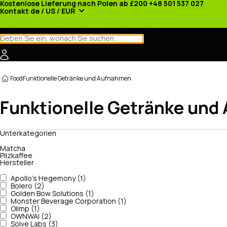
Kostenlose Lieferung nach Polen ab £200
+48 501 537 027
Kontakt
de / US / EUR
Kategorien
Hersteller
Nachrichten
Werbeaktionen
Food
Funktionelle Getränke und Aufnahmen
Funktionelle Getränke und
Unterkategorien
Matcha
Pilzkaffee
Hersteller
Apollo's Hegemony (1)
Bolero (2)
Golden Bow Solutions (1)
Monster Beverage Corporation (1)
Olimp (1)
OWNWAI (2)
Solve Labs (3)