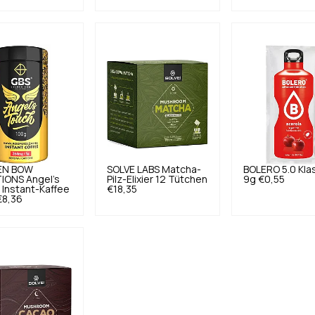
EN BOW
SOLVE LABS
Matcha-
BOLERO
5.0
Kla
IONS
Angel's
Pilz-Elixier 12 Tütchen
9g
€0,55
Instant-Kaffee
€18,35
€8,36