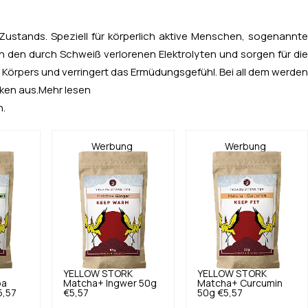
Zustands. Speziell für körperlich aktive Menschen, sogenannte
zen den durch Schweiß verlorenen Elektrolyten und sorgen für die
 Körpers und verringert das Ermüdungsgefühl. Bei all dem werden
ken aus.
Mehr lesen
n.
Werbung
Werbung
YELLOW STORK
YELLOW STORK
pa
Matcha+ Ingwer 50g
Matcha+ Curcumin
5,57
€5,57
50g
€5,57