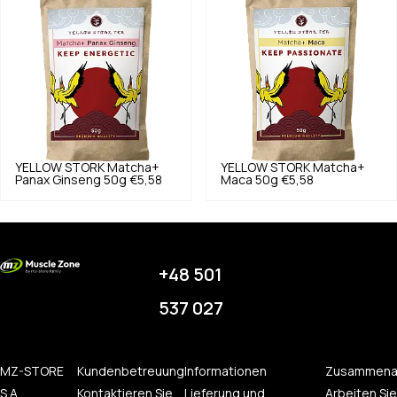
YELLOW STORK
Matcha+
YELLOW STORK
Matcha+
Panax Ginseng 50g
€5,58
Maca 50g
€5,58
+48 501
537 027
MZ-STORE
Kundenbetreuung
Informationen
Zusammena
S.A.
Kontaktieren Sie
Lieferung und
Arbeiten Sie