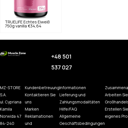
TRUELIFE
Echtes Eiweiß
750g vanilla
€34,64
+48 501
537 027
MZ-STORE
Kundenbetreuung
Informationen
Zusammena
S.A.
Kontaktieren Sie
Lieferung und
Arbeiten Sie
ul. Cypriana
uns
Zahlungsmodalitäten
Großhandel
Kamila
Marken
Hilfe/FAQ
Erstellen Sie
Norwida 47
Reklamationen
Allgemeine
eigenes Pro
84-240
und
Geschäftsbedingungen