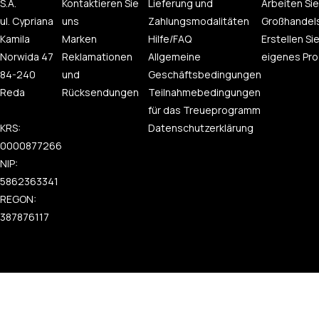
S.A.
Kontaktieren Sie
Lieferung und
Arbeiten Sie
ul. Cypriana
uns
Zahlungsmodalitäten
Großhandel
Kamila
Marken
Hilfe/FAQ
Erstellen Sie
Norwida 47
Reklamationen
Allgemeine
eigenes Pro
84-240
und
Geschäftsbedingungen
Reda
Rücksendungen
Teilnahmebedingungen
für das Treueprogramm
KRS:
Datenschutzerklärung
0000877266
NIP:
5862363341
REGON:
387876117