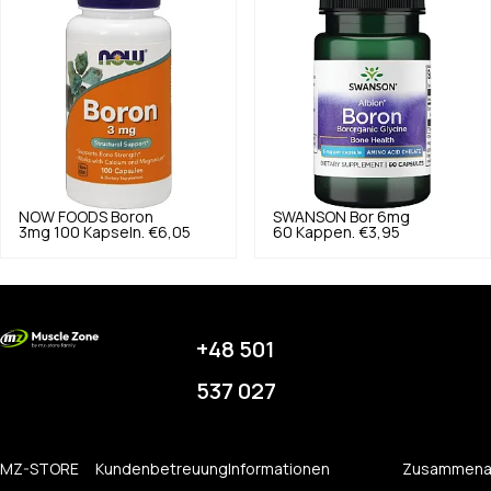
NOW FOODS
Boron
SWANSON
Bor 6mg
3mg 100 Kapseln.
€6,05
60 Kappen.
€3,95
+48 501
537 027
MZ-STORE
Kundenbetreuung
Informationen
Zusammena