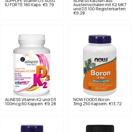
SUPPLIFE
Vitamin D3 4000
ALINESS
Kalzium aus
IU FORTE 180 Kaps.
€5,79
Austernschalen mit K2 MK7
und D3 100 Registerkarten.
€9,28
ALINESS
Vitamin K2 und D3
NOW FOODS
Boron
100mcg 60 Kappen.
€9,28
3mg 250 Kapseln.
€13,72