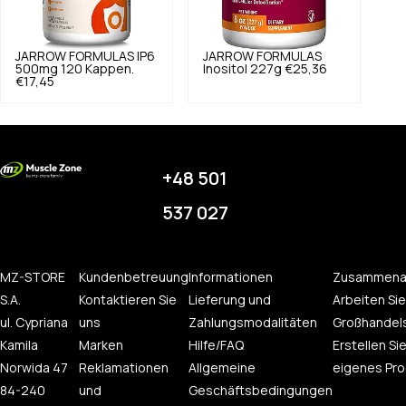
JARROW FORMULAS
IP6
JARROW FORMULAS
500mg 120 Kappen.
Inositol 227g
€25,36
€17,45
+48 501
537 027
MZ-STORE
Kundenbetreuung
Informationen
Zusammena
S.A.
Kontaktieren Sie
Lieferung und
Arbeiten Sie
ul. Cypriana
uns
Zahlungsmodalitäten
Großhandel
Kamila
Marken
Hilfe/FAQ
Erstellen Sie
Norwida 47
Reklamationen
Allgemeine
eigenes Pro
84-240
und
Geschäftsbedingungen