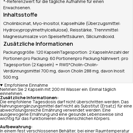
*-Referenzwert für die tägliche Aufnahme für einen
Erwachsenen.
Inhaltsstoffe
Cholinbicinat, Myo-Inositol, Kapselhülle (Überzugsmittel:
Hydroxypropylmethylcellulose), Reisstärke, Trennmittel:
Magnesiumsalze von Speisefettsäuren, Siliciumdioxid.
Zusätzliche Informationen
Packungsgröße: 120 KapselnTagesportion: 2 KapselnAnzahl der
Portionen pro Packung: 60 Portionenpro Packung:Nährwert: pro
Tagesportion (2 Kapseln) = RWS*Cholin-Cholin-
Verdünnungsmittel 700 mg, davon Cholin 288 mg, davon Inosit
500 mg.
Empfohlene Einnahme
Nehmen Sie 2 Kapseln mit 200 ml Wasser ein. Einmal täglich
einnehmen.
Zusätzliche Informationen:
Die empfohlene Tagesdosis darf nicht überschritten werden. Das
Nahrungsergänzungsmittel darf nicht als Substitut (Ersatz) für eine
abwechslungsreiche Ernährung verwendet werden. Eine
ausgewogene Ernährung und eine gesunde Lebensweise sind
wichtig für das Funktionieren des menschlichen Körpers.
Aufbewahrung:
In einem fest verschlossenen Behälter, bei einer Raumtemperatur