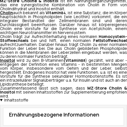
MZ-Store Choline & Inositol
ist ein Nahrungsergänzungsmittel,
das eine synergistische Kombination von Cholin in Form von
Cholindihydrat und Inositol enthält.
Cholin
auch bekannt als
Vitamin
, ist eine Substanz, die im Körpe
B4
hauptsächlich in Phospholipiden (wie Lecithin) vorkommt, die ein
integraler Bestandteil der Zellmembranen sind und deren
Durchlässigkeit beeinflussen. Darüber hinaus ist körpereigenes
Cholin eine Vorstufe für die Synthese von Acetylcholin, einem
wichtigen Neurotransmitter im Nervensystem.
Cholin trägt zur Aufrechterhaltung eines normalen
Homocystein-
Stoffwechsels
bei und hilft, einen normalen
Fettstoffwechsel
aufrechtzuerhalten. Darüber hinaus trägt Cholin zu einer normalen
Funktion der Leber bei. Die aus Cholin gebildeten Phospholipide
können in die Membranen der Leberzellen eingebaut werden, was
zu deren normaler Funktion beiträgt.
Inositol
wird zu den B-Vitaminen
(Vitamin
) gezählt, wird aber -
B8
entgegen der Definition eines Vitamins - in bestimmten Mengen
vom Körper, insbesondere vom Gehirn und der Leber, selbst
hergestellt. Endogenes Inositol hat viele Funktionen, u.a. ist es eine
Vorstufe für die Synthese sekundärer Hormonbotenstoffe. Es ist
ein intrazellulärer Signalüberträger u.a. für Insulin und ist auch an der
Lipidsynthese beteiligt.
Zusammenfassend lässt sich sagen, dass
MZ-Store Cholin &
Inositol
mit seinen Inhaltsstoffen zur Supplementierung empfohle
wird.
Inhaltsstoffe
Ernährungsbezogene Informationen